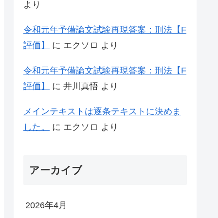
より
令和元年予備論文試験再現答案：刑法【F
評価】
に
エクソロ
より
令和元年予備論文試験再現答案：刑法【F
評価】
に
井川真悟
より
メインテキストは逐条テキストに決めま
した。
に
エクソロ
より
アーカイブ
2026年4月