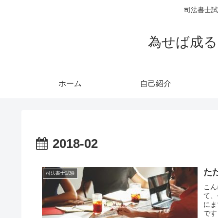
司法書士試
為せば成る
ホーム
自己紹介
2018-02
た
司法書士試験
こん
て、
にま
です