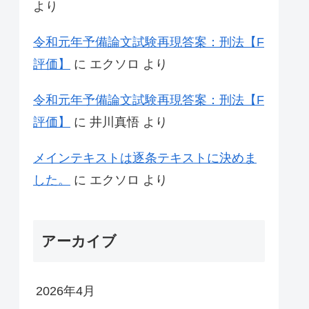
より
令和元年予備論文試験再現答案：刑法【F
評価】
に
エクソロ
より
令和元年予備論文試験再現答案：刑法【F
評価】
に
井川真悟
より
メインテキストは逐条テキストに決めま
した。
に
エクソロ
より
アーカイブ
2026年4月